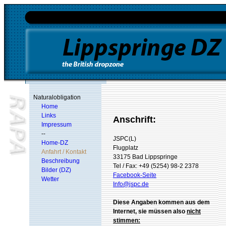
Naturalobligation
Home
Links
Anschrift:
Impressum
--
JSPC(L)
Home-DZ
Flugplatz
Anfahrt / Kontakt
33175 Bad Lippspringe
Beschreibung
Tel / Fax: +49 (5254) 98-2 2378
Bilder (DZ)
Facebook-Seite
Wetter
Info@jspc.de
Diese Angaben kommen aus dem
Internet, sie müssen also
nicht
stimmen: