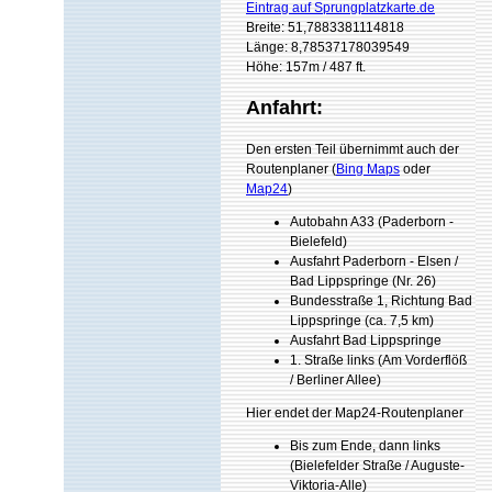
Eintrag auf Sprungplatzkarte.de
Breite: 51,7883381114818
Länge: 8,78537178039549
Höhe: 157m / 487 ft.
Anfahrt:
Den ersten Teil übernimmt auch der
Routenplaner (
Bing Maps
oder
Map24
)
Autobahn A33 (Paderborn -
Bielefeld)
Ausfahrt Paderborn - Elsen /
Bad Lippspringe (Nr. 26)
Bundesstraße 1, Richtung Bad
Lippspringe (ca. 7,5 km)
Ausfahrt Bad Lippspringe
1. Straße links (Am Vorderflöß
/ Berliner Allee)
Hier endet der Map24-Routenplaner
Bis zum Ende, dann links
(Bielefelder Straße / Auguste-
Viktoria-Alle)